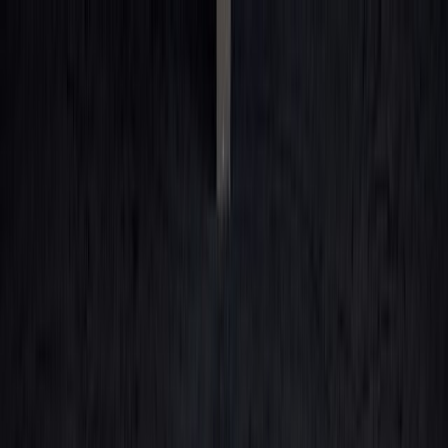
Kjøpe bil
Våre bilmerker
Selge bilen din
Bileierskap
Finn oss
Carstore Auction
Carstore EU
Carstore Outlet
Vis alle biler
Vis alle biler