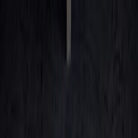
Kjøpe bil
Våre bilmerker
Selge bilen din
Bileierskap
Finn oss
Carstore Auction
Carstore EU
Carstore Outlet
Vis alle biler
Vis alle biler