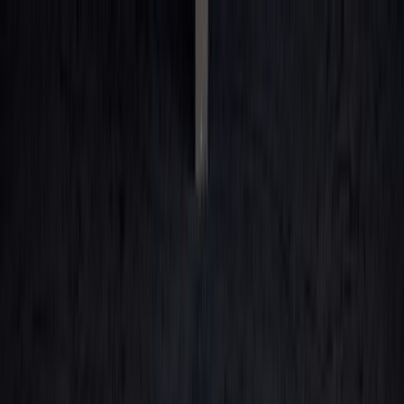
Kjøpe bil
Våre bilmerker
Selge bilen din
Bileierskap
Finn oss
Carstore Auction
Carstore EU
Carstore Outlet
Vis alle biler
Vis alle biler