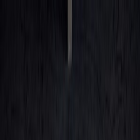
Kjøpe bil
Våre bilmerker
Selge bilen din
Bileierskap
Finn oss
Carstore Auction
Carstore EU
Carstore Outlet
Vis alle biler
Vis alle biler