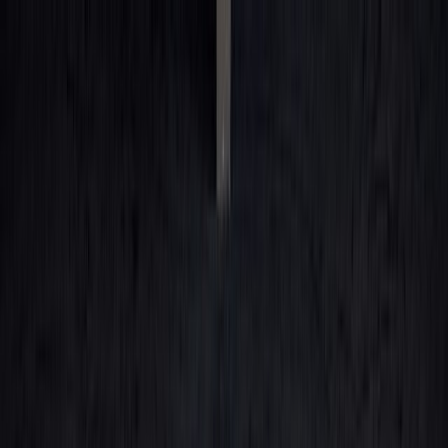
Kjøpe bil
Våre bilmerker
Selge bilen din
Bileierskap
Finn oss
Carstore Auction
Carstore EU
Carstore Outlet
Vis alle biler
Vis alle biler