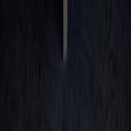
Kjøpe bil
Våre bilmerker
Selge bilen din
Bileierskap
Finn oss
Carstore Auction
Carstore EU
Carstore Outlet
Vis alle biler
Vis alle biler